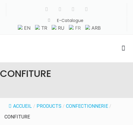
E-Catalogue
EN
TR
RU
FR
ARB
A propos de nous
CONFITURE
ACCUEIL
/
PRODUCTS
/
CONFECTIONNERIE
/
CONFITURE